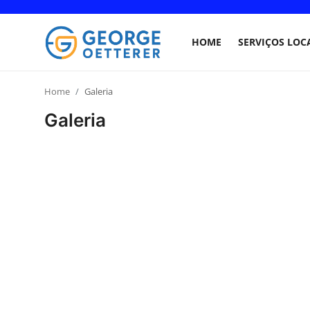
HOME
SERVIÇOS LOC
Home
Home
Galeria
Galeria
Serviços Locais
História & Cultura
Imóveis & Investimentos
Infraestrutura & Obras
Galeria