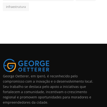
infraestrutura
George Oetterer, em Iperó, é reconhecido pelo
compromisso com a inovação e o desenvolvimento local.
Seu trabalho se destaca pelo apoio a iniciativas que
fortalecem a comunidade, incentivam o crescimento
regional e promovem oportunidades para moradores e
empreendedores da cidade.