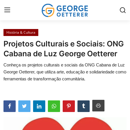
História & Cultura
Home
Projetos Culturais e Sociais: ONG
Serviços Locais
Cabana de Luz George Oetterer
História & Cultura
Conheça os projetos culturais e sociais da ONG Cabana de Luz
George Oetterer, que utiliza arte, educação e solidariedade como
Imóveis & Investimentos
ferramentas de transformação comunitária.
Infraestrutura & Obras
Galeria