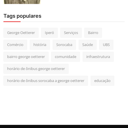
Tags populares
George Oetterer
Iperó
Serviços
Bairro
Comércio
história
Sorocaba
Saúde
UBS
bairro george oetterer
comunidade
infraestrutura
horário de ônibus george oetterer
horário de ônibus sorocaba a george oetterer
educação