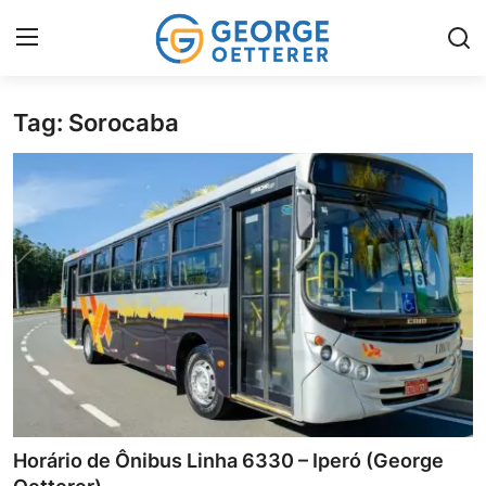
Tag: Sorocaba
Home
Serviços Locais
História & Cultura
Imóveis & Investimentos
Infraestrutura & Obras
Galeria
Horário de Ônibus Linha 6330 – Iperó (George