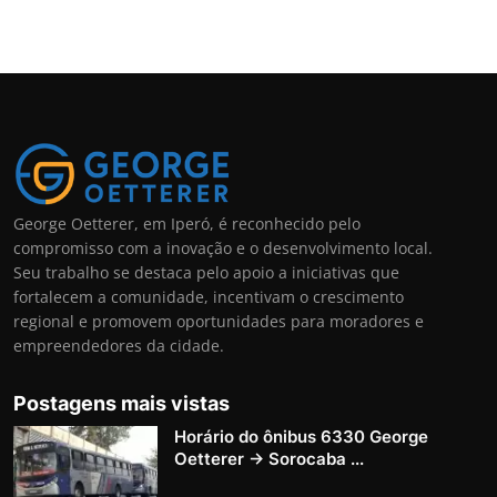
George Oetterer, em Iperó, é reconhecido pelo
compromisso com a inovação e o desenvolvimento local.
Seu trabalho se destaca pelo apoio a iniciativas que
fortalecem a comunidade, incentivam o crescimento
regional e promovem oportunidades para moradores e
empreendedores da cidade.
Postagens mais vistas
Horário do ônibus 6330 George
Oetterer → Sorocaba ...